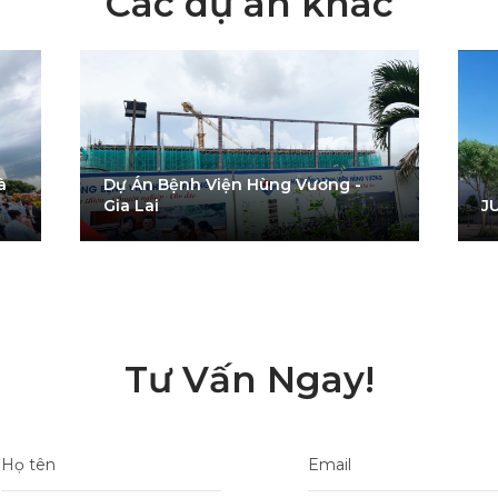
Các dự án khác
 
Dự Án Bệnh Viện Hùng Vương -  
Gia Lai
J
Tư Vấn Ngay!